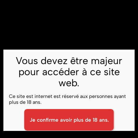
Vous devez être majeur
pour accéder à ce site
web.
Ce site est internet est réservé aux personnes ayant
plus de 18 ans.
Je confirme avoir plus de 18 ans.
Paloma 10ml Freezy Crush
– e.Tasty