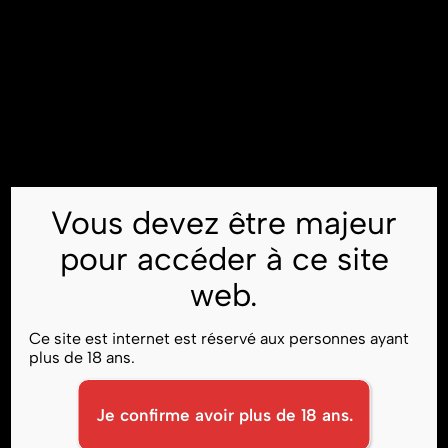
Vous devez être majeur
pour accéder à ce site
web.
Ce site est internet est réservé aux personnes ayant
plus de 18 ans.
Concentré Menthe
Glaciale 30ml Iceberg –
Je confirme avoir plus de 18 ans.
O’J Lab