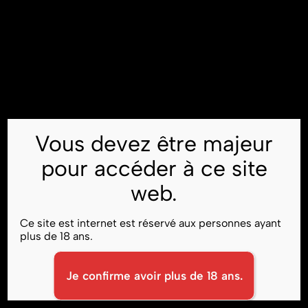
Vous devez être majeur
pour accéder à ce site
web.
Ce site est internet est réservé aux personnes ayant
plus de 18 ans.
E liquide Vanille Custard
Je confirme avoir plus de 18 ans.
50ml – LIQUIDAROM